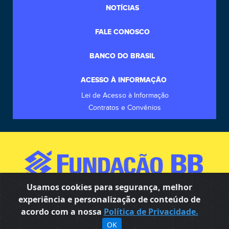
NOTÍCIAS
FALE CONOSCO
BANCO DO BRASIL
ACESSO À INFORMAÇÃO
Lei de Acesso à Informação
Contratos e Convênios
Usamos cookies para segurança, melhor
experiência e personalização de conteúdo de
SCES, Trecho 02, lote 22 CEP: 70200-002 | Brasília (DF) |
acordo com a nossa
Política de Privacidade.
OK
+55 (61) 3108-7000/ fbb@fbb.org.br